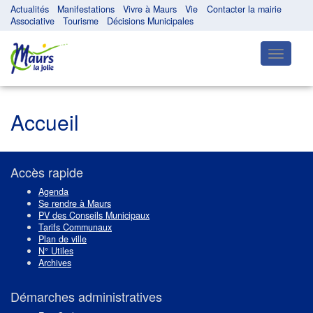
Actualités
Manifestations
Vivre à Maurs
Vie
Contacter la mairie
Associative
Tourisme
Décisions Municipales
Toggle
navigatio
Accueil
Accès rapide
Agenda
Se rendre à Maurs
PV des Conseils Municipaux
Tarifs Communaux
Plan de ville
N° Utiles
Archives
Démarches administratives