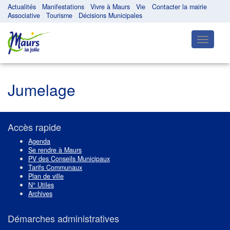
Actualités
Manifestations
Vivre à Maurs
Vie
Contacter la mairie
Associative
Tourisme
Décisions Municipales
Toggle
navigatio
Jumelage
Accès rapide
Agenda
Se rendre à Maurs
PV des Conseils Municipaux
Tarifs Communaux
Plan de ville
N° Utiles
Archives
Démarches administratives