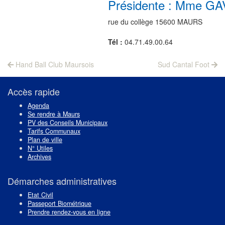
Présidente : Mme GA
rue du collège 15600 MAURS
Tél :
04.71.49.00.64
Navigation
Previous
Next
Hand Ball Club Maursois
Sud Cantal Foot
post:
post:
de
l’article
Accès rapide
Agenda
Se rendre à Maurs
PV des Conseils Municipaux
Tarifs Communaux
Plan de ville
N° Utiles
Archives
Démarches administratives
Etat Civil
Passeport Biométrique
Prendre rendez-vous en ligne