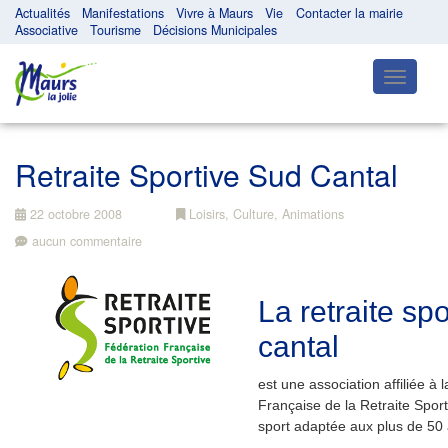
Actualités
Manifestations
Vivre à Maurs
Vie
Contacter la mairie
Associative
Tourisme
Décisions Municipales
Toggle
navigatio
Retraite Sportive Sud Cantal
22 octobre 2008
Loisirs, Culture, Animations
aucun commentaire
La retraite sp
cantal
est une association affiliée à
Française de la Retraite Sport
sport adaptée aux plus de 50 