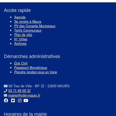
post:
post:
de
l’article
Accès rapide
Agenda
Se rendre à Maurs
PV des Conseils Municipaux
Tarifs Communaux
Plan de ville
N° Utiles
Archives
Démarches administratives
Etat Civil
Passeport Biométrique
Prendre rendez-vous en ligne
69 Tour de Ville - BP 32 - 15600 MAURS
04 71 49 00 32
mairie@ville-maurs.fr
Horaires de la mairie