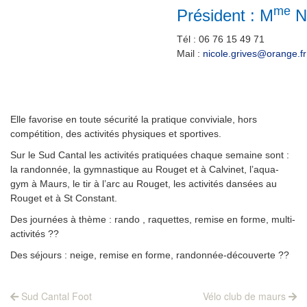
me
Président : M
N
Tél : 06 76 15 49 71
Mail :
nicole.grives@orange.fr
Elle favorise en toute sécurité la pratique conviviale, hors
compétition, des activités physiques et sportives.
Sur le Sud Cantal les activités pratiquées chaque semaine sont :
la randonnée, la gymnastique au Rouget et à Calvinet, l’aqua-
gym à Maurs, le tir à l’arc au Rouget, les activités dansées au
Rouget et à St Constant.
Des journées à thème : rando , raquettes, remise en forme, multi-
activités ??
Des séjours : neige, remise en forme, randonnée-découverte ??
Navigation
Previous
Next
Sud Cantal Foot
Vélo club de maurs