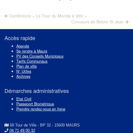
Navigation
Previous
Conférence « Le Tour du Monde à Vélo »
post:
Next
de
Concours de Belote St Jean
post:
l’article
Accès rapide
Agenda
Se rendre à Maurs
PV des Conseils Municipaux
Tarifs Communaux
Plan de ville
N° Utiles
Archives
Démarches administratives
Etat Civil
Passeport Biométrique
Prendre rendez-vous en ligne
69 Tour de Ville - BP 32 - 15600 MAURS
04 71 49 00 32