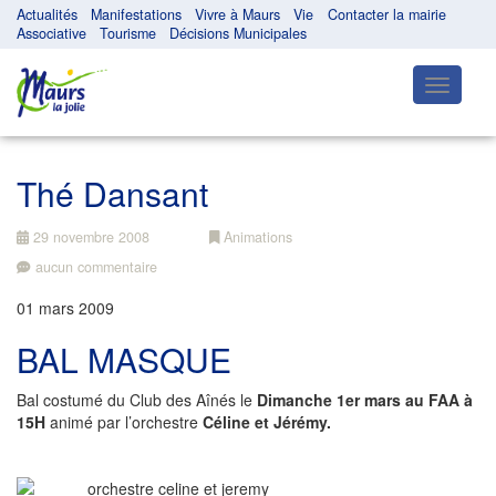
Actualités
Manifestations
Vivre à Maurs
Vie
Contacter la mairie
Associative
Tourisme
Décisions Municipales
Toggle
navigatio
Thé Dansant
29 novembre 2008
Animations
aucun commentaire
01 mars 2009
BAL MASQUE
Bal costumé du Club des Aînés le
Dimanche 1er mars au FAA à
15H
animé par l’orchestre
Céline et Jérémy.