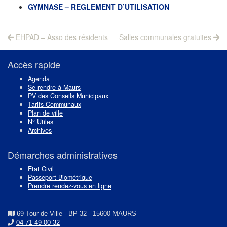
GYMNASE – REGLEMENT D’UTILISATION
Navigation
Previous
Next
EHPAD – Asso des résidents
Salles communales gratuites
post:
post:
de
l’article
Accès rapide
Agenda
Se rendre à Maurs
PV des Conseils Municipaux
Tarifs Communaux
Plan de ville
N° Utiles
Archives
Démarches administratives
Etat Civil
Passeport Biométrique
Prendre rendez-vous en ligne
69 Tour de Ville - BP 32 - 15600 MAURS
04 71 49 00 32