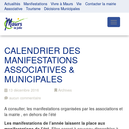
Actualités
Manifestations
Vivre à Maurs
Vie
Contacter la mairie
Associative
Tourisme
Décisions Municipales
Toggle
navigatio
CALENDRIER DES
MANIFESTATIONS
ASSOCIATIVES &
MUNICIPALES
13 décembre 2016
Archives
aucun commentaire
A consulter, les manifestations organisées par les associations et
la mairie , en dehors de l’été
Les manifestations de l’année laissent la place aux
manifestations de l’été
. Elles seront à nouveau disponibles à