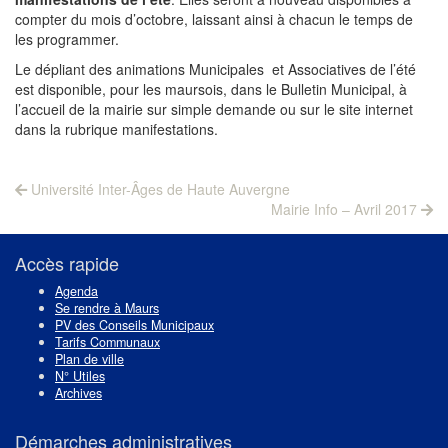
compter du mois d’octobre, laissant ainsi à chacun le temps de
les programmer.
Le dépliant des animations Municipales et Associatives de l’été
est disponible, pour les maursois, dans le Bulletin Municipal, à
l’accueil de la mairie sur simple demande ou sur le site internet
dans la rubrique manifestations.
Navigation
Previous
Université Inter-Âges de Haute Auvergne
post:
Next
de
Mairie Info – Avril 2017
post:
l’article
Accès rapide
Agenda
Se rendre à Maurs
PV des Conseils Municipaux
Tarifs Communaux
Plan de ville
N° Utiles
Archives
Démarches administratives