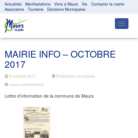
Actualités
Manifestations
Vivre à Maurs
Vie
Contacter la mairie
Associative
Tourisme
Décisions Municipales
Toggle
navigatio
MAIRIE INFO – OCTOBRE
2017
9 octobre 2017
Publication municipale
aucun commentaire
Lettre d’information de la commune de Maurs
Navigation
de
l’article