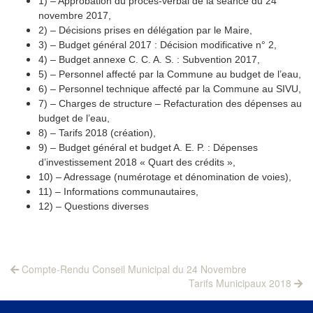
1) – Approbation du procès-verbal de la séance du 24
novembre 2017,
2) – Décisions prises en délégation par le Maire,
3) – Budget général 2017 : Décision modificative n° 2,
4) – Budget annexe C. C. A. S. : Subvention 2017,
5) – Personnel affecté par la Commune au budget de l’eau,
6) – Personnel technique affecté par la Commune au SIVU,
7) – Charges de structure – Refacturation des dépenses au
budget de l’eau,
8) – Tarifs 2018 (création),
9) – Budget général et budget A. E. P. : Dépenses
d’investissement 2018 « Quart des crédits »,
10) – Adressage (numérotage et dénomination de voies),
11) – Informations communautaires,
12) – Questions diverses
Navigation
Previous
Compte-Rendu Conseil Municipal du 24 Novembre
post:
Next
de
Tarifs Municipaux 2018
post:
l’article