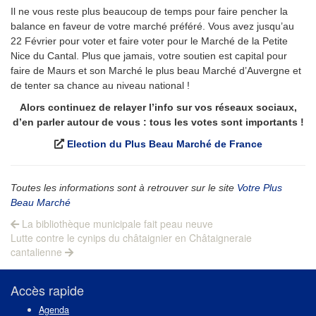
Il ne vous reste plus beaucoup de temps pour faire pencher la
balance en faveur de votre marché préféré. Vous avez jusqu’au
22 Février pour voter et faire voter pour le Marché de la Petite
Nice du Cantal. Plus que jamais, votre soutien est capital pour
faire de Maurs et son Marché le plus beau Marché d’Auvergne et
de tenter sa chance au niveau national !
Alors continuez de relayer l’info sur vos réseaux sociaux,
d’en parler autour de vous : tous les votes sont importants !
Election du Plus Beau Marché de France
Toutes les informations sont à retrouver sur le site
Votre Plus
Beau Marché
Navigation
Previous
La bibliothèque municipale fait peau neuve
Next
post:
de
Lutte contre le cynips du châtaignier en Châtaigneraie
post:
cantalienne
l’article
Accès rapide
Agenda