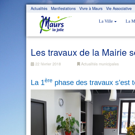
Actualités
Manifestations
Vivre à Maurs
Vie Associative
La Ville
La M
Les travaux de la Mairie 
22 février 2018
Actualités municipales
ère
La 1
phase des travaux s’est 