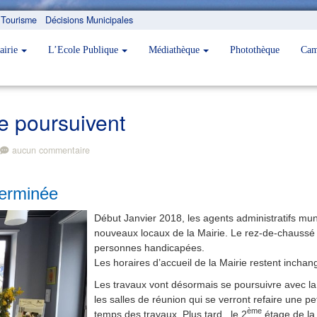
Tourisme
Décisions Municipales
airie
L’Ecole Publique
Médiathèque
Photothèque
Cam
se poursuivent
aucun commentaire
terminée
Début Janvier 2018, les agents administratifs mun
nouveaux locaux de la Mairie. Le rez-de-chaussé
personnes handicapées.
Les horaires d’accueil de la Mairie restent inchan
Les travaux vont désormais se poursuivre avec la
les salles de réunion qui se verront refaire une p
ème
temps des travaux. Plus tard, le 2
étage de la 