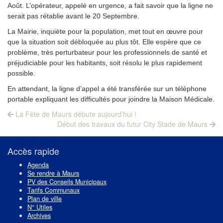
Août. L’opérateur, appelé en urgence, a fait savoir que la ligne ne
serait pas rétablie avant le 20 Septembre.
La Mairie, inquiète pour la population, met tout en œuvre pour
que la situation soit débloquée au plus tôt. Elle espère que ce
problème, très perturbateur pour les professionnels de santé et
préjudiciable pour les habitants, soit résolu le plus rapidement
possible.
En attendant, la ligne d’appel a été transférée sur un téléphone
portable expliquant les difficultés pour joindre la Maison Médicale.
Navigation
Previous
La Fête de Maurs débute aujourd’hui !
post:
Next
de
Début des travaux du futur City Stade de Maurs
post:
l’article
Accès rapide
Agenda
Se rendre à Maurs
PV des Conseils Municipaux
Tarifs Communaux
Plan de ville
N° Utiles
Archives