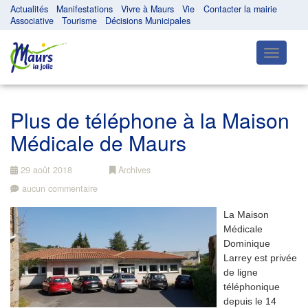
Actualités
Manifestations
Vivre à Maurs
Vie
Contacter la mairie
Associative
Tourisme
Décisions Municipales
Toggle
navigatio
Plus de téléphone à la Maison
Médicale de Maurs
29 août 2018
Archives
aucun commentaire
La Maison
Médicale
Dominique
Larrey est privée
de ligne
téléphonique
depuis le 14