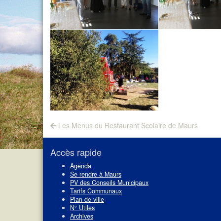
Navigation
Previous
Les Menus du Restaurant Scolaire de Maurs
post:
de
l’article
Accès rapide
Agenda
Se rendre à Maurs
PV des Conseils Municipaux
Tarifs Communaux
Plan de ville
N° Utiles
Archives