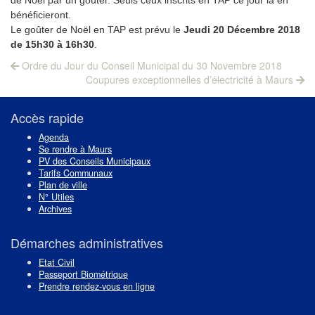
bénéficieront.
Le goûter de Noël en TAP est prévu le
Jeudi 20 Décembre 2018
de 15h30 à 16h30
.
Navigation
Previous
Ordre du Jour du Conseil Municipal du 30 Novembre 2018
post:
Next
de
Coupures exceptionnelles d’électricité à Maurs
post:
l’article
Accès rapide
Agenda
Se rendre à Maurs
PV des Conseils Municipaux
Tarifs Communaux
Plan de ville
N° Utiles
Archives
Démarches administratives
Etat Civil
Passeport Biométrique
Prendre rendez-vous en ligne