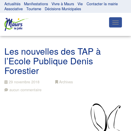
Actualités
Manifestations
Vivre à Maurs
Vie
Contacter la mairie
Associative
Tourisme
Décisions Municipales
Toggle
navigatio
Les nouvelles des TAP à
l’Ecole Publique Denis
Forestier
29 novembre 2018
Archives
aucun commentaire