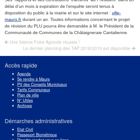
délai d’un mois à expiration de l’enquête seront tenus à
disposition du public à la mairie et sur le site internet :
v
il
l
e-
m
a
u
r
s
.
fr
durant un an. Toutes informations concernant le projet
de révision du PLU pourra être demandée à M. le Président de la
Communauté de Communes de la Châtaigneraie Cantalienne.
Navigation
Previous
Une 34ème Foire Agricole réussie !
post:
Next
de
Le dernier planning des TAP 2018/2019 est disponible
post:
l’article
Accès rapide
Agenda
Se rendre à Maurs
PV des Conseils Municipaux
Tarifs Communaux
Plan de ville
N° Utiles
Archives
Démarches administratives
Etat Civil
Passeport Biométrique
Prendre rendez-vous en ligne