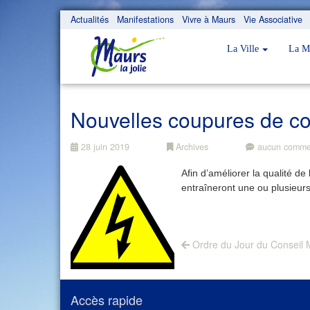
Actualités
Manifestations
Vivre à Maurs
Vie Associative
La Ville
La M
Nouvelles coupures de co
28 juin 2019
Archives
aucun comme
Afin d’améliorer la qualité d
entraîneront une ou plusieurs 
Navigation
Previous
Ordre du Jour du Conseil M
post:
de
l’article
Accès rapide