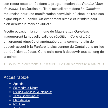
son retour cette année dans la programmation des
Rendez-Vous
de Maurs
. Les Jardins du Truel accueilleront donc
La Ganelette
maursoise pour une manifestation conviviale où chacun tirera son
pique-nique du panier. Un événement simple et intimiste pour
bien débuter le mois de Juillet !
A cette occasion, la commune de Maurs et
La Ganelette
inaugureront la nouvelle salle de répétition. Celle-ci a été
entièrement rénovée et aménagée par la commune afin de
pouvoir accueillir la Fanfare la plus connue du Cantal dans un lieu
de répétition adéquat. Cette salle sera à découvrir tout au long de
la soirée.
Navigation
Previous
Next
Coupure d’électricité sur Maurs
Le Fau s’embrase à Maurs
post:
post:
de
l’article
Accès rapide
Agenda
Se rendre à Maurs
PV des Conseils Municipaux
Tarifs Communaux
Plan de ville
N° Utiles