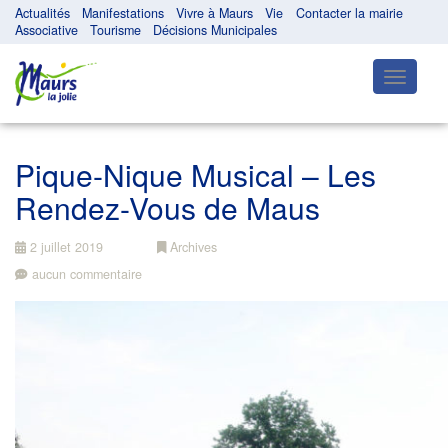
Actualités
Manifestations
Vivre à Maurs
Vie
Contacter la mairie
Associative
Tourisme
Décisions Municipales
Toggle
navigatio
Pique-Nique Musical – Les
Rendez-Vous de Maus
2 juillet 2019
Archives
aucun commentaire