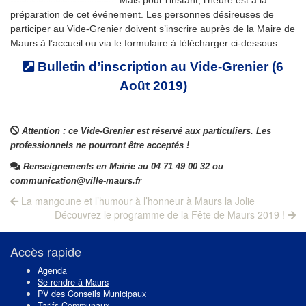
préparation de cet événement. Les personnes désireuses de
participer au Vide-Grenier doivent s’inscrire auprès de la Maire de
Maurs à l’accueil ou via le formulaire à télécharger ci-dessous :
Bulletin d’inscription au Vide-Grenier (6
Août 2019)
Attention : ce Vide-Grenier est réservé aux particuliers. Les
professionnels ne pourront être acceptés !
Renseignements en Mairie au 04 71 49 00 32 ou
communication@ville-maurs.fr
Navigation
Previous
La mangoune et l’humour à l’honneur à Maurs la Jolie
post:
Next
de
Découvrez le programme de la Fête de Maurs 2019 !
post:
l’article
Accès rapide
Agenda
Se rendre à Maurs
PV des Conseils Municipaux
Tarifs Communaux