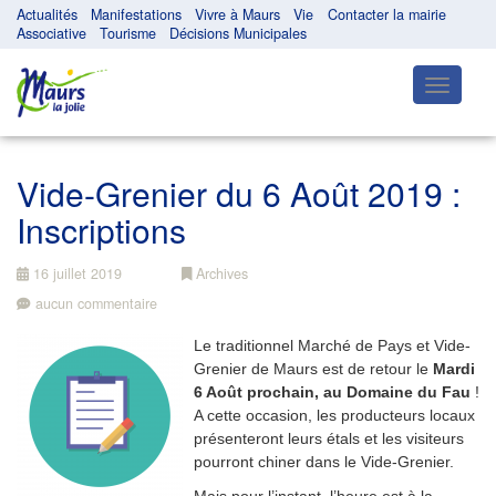
Actualités
Manifestations
Vivre à Maurs
Vie
Contacter la mairie
Associative
Tourisme
Décisions Municipales
Toggle
navigatio
Vide-Grenier du 6 Août 2019 :
Inscriptions
16 juillet 2019
Archives
aucun commentaire
Le traditionnel Marché de Pays et Vide-
Grenier de Maurs est de retour le
Mardi
6 Août prochain, au Domaine du Fau
!
A cette occasion, les producteurs locaux
présenteront leurs étals et les visiteurs
pourront chiner dans le Vide-Grenier.
Mais pour l’instant, l’heure est à la