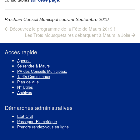
Prochain Conseil Municipal courant Septembre 2019
Navigation
Previous
Découvrez le programme de la Fête de Maurs 2019 !
post:
Next
de
Les Trois Mousquetaires débarquent à Maurs la Jolie
post:
l’article
Accès rapide
Agenda
Se rendre à Maurs
PV des Conseils Municipaux
Tarifs Communaux
Plan de ville
N° Utiles
Archives
Démarches administratives
Etat Civil
Passeport Biométrique
Prendre rendez-vous en ligne