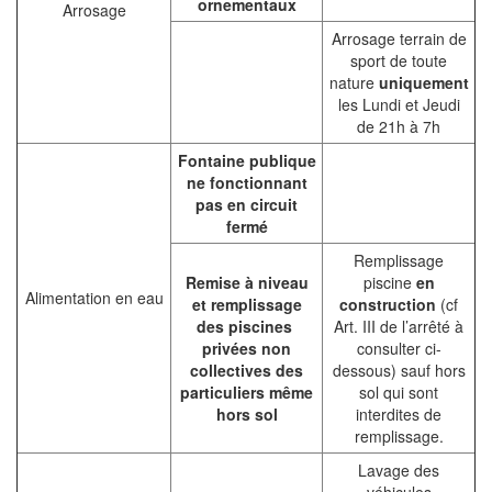
ornementaux
Arrosage
Arrosage terrain de
sport de toute
nature
uniquement
les Lundi et Jeudi
de 21h à 7h
Fontaine publique
ne fonctionnant
pas en circuit
fermé
Remplissage
Remise à niveau
piscine
en
Alimentation en eau
et remplissage
construction
(cf
des piscines
Art. III de l’arrêté à
privées non
consulter ci-
collectives des
dessous) sauf hors
particuliers même
sol qui sont
hors sol
interdites de
remplissage.
Lavage des
véhicules