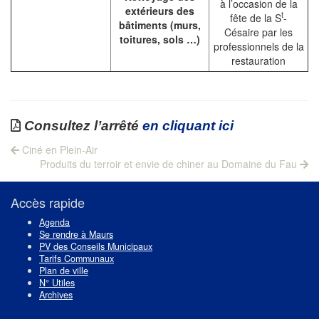
à l’occasion de la
extérieurs des
t
fête de la S
-
bâtiments (murs,
Césaire par les
toitures, sols …)
professionnels de la
restauration
Consultez l’arrêté
en cliquant ici
Navigation
Previous
Ciné en Plein-Air
post:
Next
de
Produits du terroir et envie de chiner au Domaine du Fau
post:
l’article
Accès rapide
Agenda
Se rendre à Maurs
PV des Conseils Municipaux
Tarifs Communaux
Plan de ville
N° Utiles
Archives