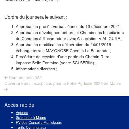
L’ordre du jour sera le suivant :
Approbation procès-verbal séance du 13 décembre 2021 ;
Approbation développement projet Chemin des hospitaliers
de Conques à Rocamadour avec Association VIALIGURE ;
Approbation modification délibération du 24/01/2019
échange terrain MAYONOBE Chemin La Bourgade ;
Procédure de cession d’une partie du Chemin Rural
impasse Belle Fontaine (vente SCI SERIM) ;
Informations diverses ;
Navigation
Previous
Communauté 360
Next
post:
de
Ouverture des inscriptions pour la Foire Agricole 2022 de Maurs
post:
l’article
Accès rapide
Agenda
Se rendre à Maurs
PV des Conseils Municipaux
Tarifs Communaux