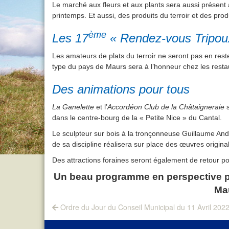
Le marché aux fleurs et aux plants sera aussi présent
printemps. Et aussi, des produits du terroir et des prod
ème
Les 17
« Rendez-vous Tripou
Les amateurs de plats du terroir ne seront pas en rest
type du pays de Maurs sera à l’honneur chez les resta
Des animations pour tous
La Ganelette
et l’
Accordéon Club de la Châtaigneraie
s
dans le centre-bourg de la « Petite Nice » du Cantal.
Le sculpteur sur bois à la tronçonneuse Guillaume Ande
de sa discipline réalisera sur place des œuvres original
Des attractions foraines seront également de retour pour
Un beau programme en perspective po
Mau
Navigation
Previous
Ordre du Jour du Conseil Municipal du 11 Avril 202
post:
de