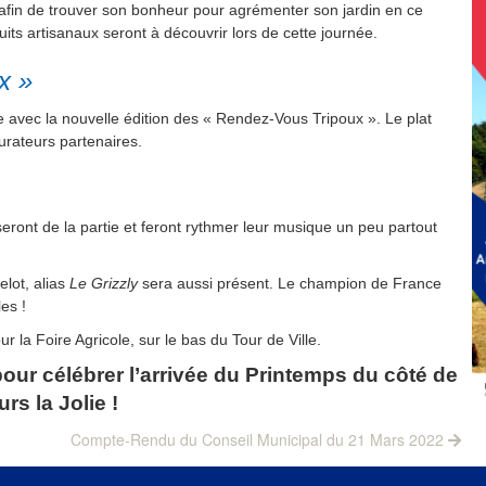
 afin de trouver son bonheur pour agrémenter son jardin en ce
uits artisanaux seront à découvrir lors de cette journée.
x »
e avec la nouvelle édition des « Rendez-Vous Tripoux ». Le plat
urateurs partenaires.
eront de la partie et feront rythmer leur musique un peu partout
lot, alias
Le Grizzly
sera aussi présent. Le champion de France
es !
 la Foire Agricole, sur le bas du Tour de Ville.
ur célébrer l’arrivée du Printemps du côté de
rs la Jolie !
Next
2
Compte-Rendu du Conseil Municipal du 21 Mars 2022
post: