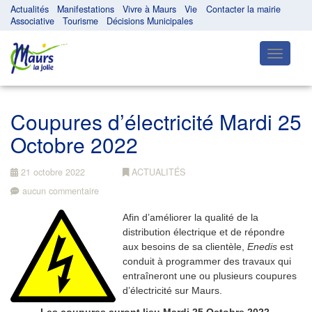
Actualités
Manifestations
Vivre à Maurs
Vie
Contacter la mairie
Associative
Tourisme
Décisions Municipales
Toggle
navigatio
Coupures d’électricité Mardi 25
Octobre 2022
21 octobre 2022
ACTUALITÉS
aucun commentaire
Afin d’améliorer la qualité de la
distribution électrique et de répondre
aux besoins de sa clientèle,
Enedis
est
conduit à programmer des travaux qui
entraîneront une ou plusieurs coupures
d’électricité sur Maurs.
Les coupures auront lieu Mardi 25 Octobre 2022.