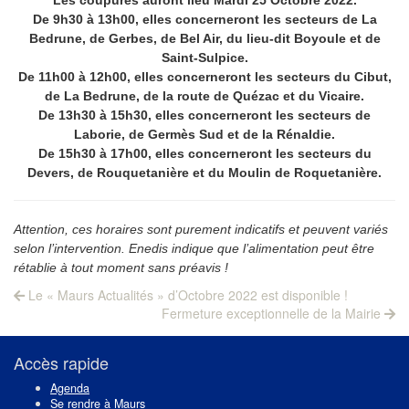
De 9h30 à 13h00, e
lles concerneront les secteurs de La
Bedrune, de Gerbes, de Bel Air, du lieu-dit Boyoule et de
Saint-Sulpice
.
De 11h00 à 12h00, elles concerneront les secteurs du Cibut,
de La Bedrune, de la route de Quézac et du Vicaire.
De 13h30 à 15h30, elles concerneront les secteurs de
Laborie, de Germès Sud et de la Rénaldie.
De 15h30 à 17h00, elles concerneront les secteurs du
Devers, de Rouquetanière et du Moulin de Roquetanière.
Attention, ces horaires sont purement indicatifs et peuvent variés
selon l’intervention. Enedis indique que l’alimentation peut être
rétablie à tout moment sans préavis !
Navigation
Previous
Le « Maurs Actualités » d’Octobre 2022 est disponible !
post:
Next
de
Fermeture exceptionnelle de la Mairie
post:
l’article
Accès rapide
Agenda
Se rendre à Maurs