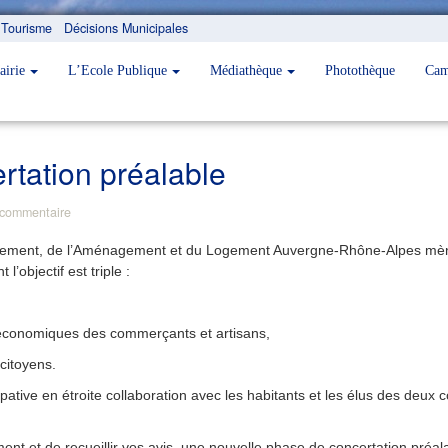
Tourisme
Décisions Municipales
airie
L’Ecole Publique
Médiathèque
Photothèque
Cam
rtation préalable
commentaire
nnement, de l’Aménagement et du Logement Auvergne-Rhône-Alpes mène 
’objectif est triple :
tés économiques des commerçants et artisans,
 citoyens.
ative en étroite collaboration avec les habitants et les élus des de
nt et de recueillir vos avis, une nouvelle phase de concertation préa