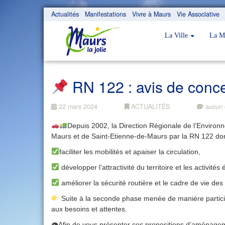
Actualités
Manifestations
Vivre à Maurs
Vie Associative
La Ville
La M
RN 122 : avis de conce
22 mars 2024
ACTUALITÉS
aucun 
Depuis 2002, la Direction Régionale de l’Enviro
Maurs et de Saint-Etienne-de-Maurs par la RN 122 dont l
faciliter les mobilités et apaiser la circulation,
développer l’attractivité du territoire et les activi
améliorer la sécurité routière et le cadre de vie des
Suite à la seconde phase menée de manière particip
aux besoins et attentes.
👁Afin de vous présenter ces propositions d’aménageme