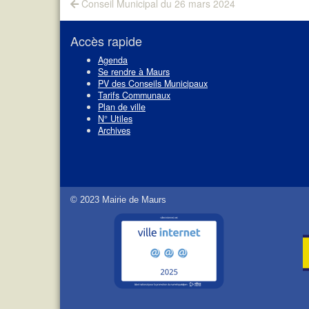
Navigation
Previous
Conseil Municipal du 26 mars 2024
post:
de
l’article
Accès rapide
Agenda
Se rendre à Maurs
PV des Conseils Municipaux
Tarifs Communaux
Plan de ville
N° Utiles
Archives
© 2023 Mairie de Maurs