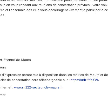
ssus en vous rendant aux réunions de concertation prévues : votre voix 
ielle et l’ensemble des élus vous encouragent vivement à participer à c
nes.
aint-Etienne-de-Maurs
aurs
re d’expression seront mis à disposition dans les mairies de Maurs et 
sier de concertation sera téléchargeable sur :
https://urlz.fr/pYV4
internet :
www.rn122-secteur-de-maurs.fr
s.fr