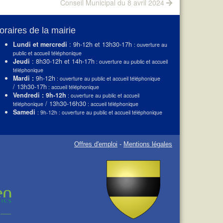
Next
Conseil Municipal du 8 avril 2024
post:
oraires de la mairie
Lundi et mercredi
: 9h-12h et 13h30-17h
: ouverture au
public et accueil téléphonique
Jeudi
: 8h30-12h et 14h-17h
: ouverture au public et accueil
téléphonique
Mardi :
9h-12h
: ouverture au public et accueil téléphonique
/ 13h30-17h
: accueil téléphonique
Vendredi : 9h-12h
: ouverture au public et accueil
/ 13h30-16h30
téléphonique
: accueil téléphonique
Samedi
: 9h-12h : ouverture au public et accueil téléphonique
Offres d'emploi
-
Mentions légales