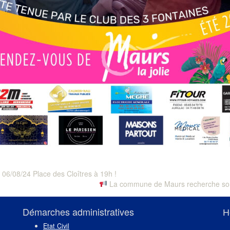
 06/08/24 Place des Cloîtres à 19h !
Next
La commune de Maurs recherche son 
post:
Démarches administratives
H
Etat Civil