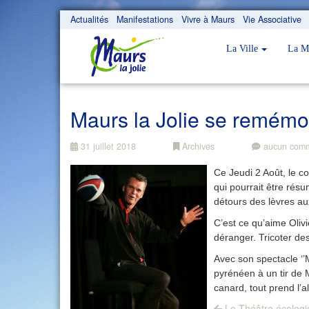
Actualités
Manifestations
Vivre à Maurs
Vie Associative
La Ville
La M
Maurs la Jolie se remémo
31 juillet 2018
Archives
aucun comm
Ce Jeudi 2 Août, le c
qui pourrait être rés
détours des lèvres a
C’est ce qu’aime Olivi
déranger. Tricoter des
Avec son spectacle ‘’
pyrénéen à un tir de 
canard, tout prend l’
Previous
Le Théâtre écologiq