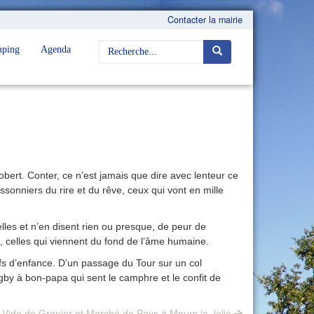
Contacter la mairie
ping
Agenda
bert. Conter, ce n’est jamais que dire avec lenteur ce
sonniers du rire et du rêve, ceux qui vont en mille
elles et n’en disent rien ou presque, de peur de
s, celles qui viennent du fond de l’âme humaine.
fs d’enfance. D’un passage du Tour sur un col
gby à bon-papa qui sent le camphre et le confit de
Next
Vide de Grenier et Marché de Pays à Maurs la Jolie