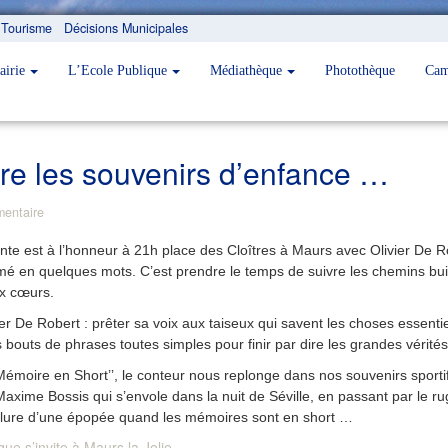
Tourisme
Décisions Municipales
airie
L’Ecole Publique
Médiathèque
Photothèque
Cam
re les souvenirs d’enfance …
entaire
onte est à l’honneur à 21h place des Cloîtres à Maurs avec Olivier De Ro
umé en quelques mots. C’est prendre le temps de suivre les chemins buis
ux cœurs.
er De Robert : prêter sa voix aux taiseux qui savent les choses essenti
 bouts de phrases toutes simples pour finir par dire les grandes vérité
Mémoire en Short’’, le conteur nous replonge dans nos souvenirs sporti
Maxime Bossis qui s’envole dans la nuit de Séville, en passant par le ru
allure d’une épopée quand les mémoires sont en short …
ue s’invite à Maurs la Jolie