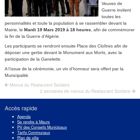
Veuves de
Guerre invitent
toutes les
personnalités et toute la population à se rassembler devant la
Mairie, le
Mardi 19 Mars 2019 à 18 heures
, afin de commémorer
la fin de la Guerre d’Algérie.
Les participants se rendront ensuite Place des Cloîtres afin de
déposer une gerbe devant le Monument aux Morts, avec la
participation de la
Ganelette
.
A l’issue de la cérémonie, un vin d’honneur sera offert par la
Municipalité.
Navigation
Previous
Menus du Restaurant Scolaire
post:
Next
de
2 semaines de menus du Restaurant Scolaire
post:
l’article
Accès rapide
Agenda
Se rendre à Maurs
PV des Conseils Municipaux
Tarifs Communaux
Plan de ville