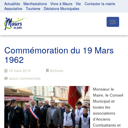
Actualités
Manifestations
Vivre à Maurs
Vie
Contacter la mairie
Associative
Tourisme
Décisions Municipales
Toggle
navigatio
Commémoration du 19 Mars
1962
18 mars 2019
Archives
aucun commentaire
Monsieur le
Maire, le Conseil
Municipal et
toutes les
associations
d’Anciens
Combattants et