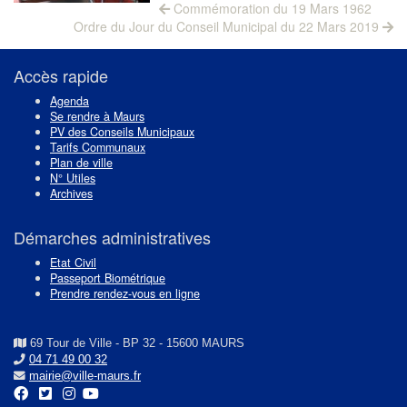
Navigation
Previous
Commémoration du 19 Mars 1962
Next
post:
de
Ordre du Jour du Conseil Municipal du 22 Mars 2019
post:
l’article
Accès rapide
Agenda
Se rendre à Maurs
PV des Conseils Municipaux
Tarifs Communaux
Plan de ville
N° Utiles
Archives
Démarches administratives
Etat Civil
Passeport Biométrique
Prendre rendez-vous en ligne
69 Tour de Ville - BP 32 - 15600 MAURS
04 71 49 00 32
mairie@ville-maurs.fr