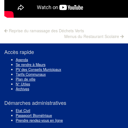
Navigation
Previous
Reprise du ramassage des Déchets Verts
post:
Next
de
Menus du Restaurant Scolaire
post:
l’article
Accès rapide
Agenda
Se rendre à Maurs
PV des Conseils Municipaux
Tarifs Communaux
Plan de ville
N° Utiles
Archives
Démarches administratives
Etat Civil
Passeport Biométrique
Prendre rendez-vous en ligne