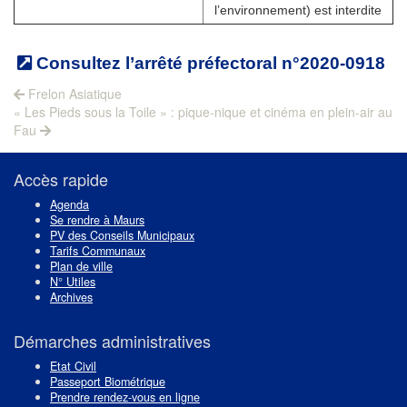
l’environnement) est interdite
Consultez l’arrêté préfectoral n°2020-0918
Navigation
Previous
Frelon Asiatique
Next
post:
de
« Les Pieds sous la Toile » : pique-nique et cinéma en plein-air au
post:
Fau
l’article
Accès rapide
Agenda
Se rendre à Maurs
PV des Conseils Municipaux
Tarifs Communaux
Plan de ville
N° Utiles
Archives
Démarches administratives
Etat Civil
Passeport Biométrique
Prendre rendez-vous en ligne