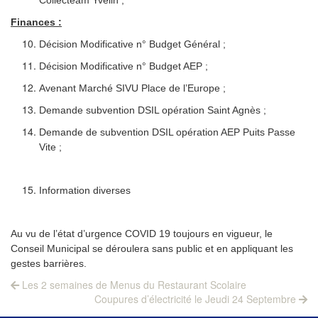
Finances :
Décision Modificative n° Budget Général ;
Décision Modificative n° Budget AEP ;
Avenant Marché SIVU Place de l’Europe ;
Demande subvention DSIL opération Saint Agnès ;
Demande de subvention DSIL opération AEP Puits Passe
Vite ;
Information diverses
Au vu de l’état d’urgence COVID 19 toujours en vigueur, le
Conseil Municipal se déroulera sans public et en appliquant les
gestes barrières.
Navigation
Previous
Les 2 semaines de Menus du Restaurant Scolaire
post:
Next
de
Coupures d’électricité le Jeudi 24 Septembre
post: