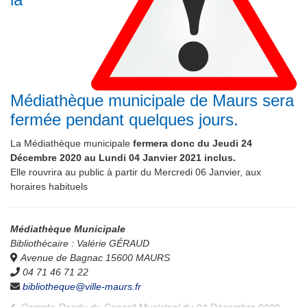
Médiathèque municipale de Maurs sera
fermée pendant quelques jours.
La Médiathèque municipale
fermera donc du Jeudi 24
Décembre 2020 au Lundi 04 Janvier 2021 inclus.
Elle rouvrira au public à partir du Mercredi 06 Janvier, aux
horaires habituels
Médiathèque Municipale
Bibliothécaire : Valérie GÉRAUD
Avenue de Bagnac 15600 MAURS
0
4 71 46 71 22
bibliotheque@ville-maurs.fr
Previous
Compte-Rendu du Conseil Municipal du 04 Décembre 2020