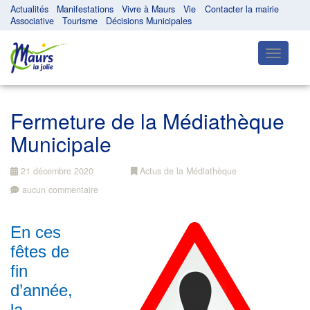
Actualités
Manifestations
Vivre à Maurs
Vie
Contacter la mairie
Associative
Tourisme
Décisions Municipales
Toggle
navigatio
Fermeture de la Médiathèque
Municipale
21 décembre 2020
Actus de la Médiathèque
aucun commentaire
En ces
fêtes de
fin
d’année,
la