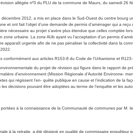
e révision allégée nº3 du PLU de la commune de Maurs, du samedi 26 fé
1 décembre 2012, a mis en place dans le Sud-Ouest du centre bourg un
une et ont fait l’objet d’une demande de permis d’aménager qui a reçu 
ncière nécessaire au projet s’avère plus étendue que celles comptée lors 
en zone urbaine. La zone AUb ayant vu l’acceptation d’un permis d’a
 apparaît urgente afin de ne pas pénaliser la collectivité dans la comme
 2022.
es conformément aux articles R153-8 du Code de l’Urbanisme et R123-8
nvironnementale du projet de révision qui figure dans le rapport de pr
en matière d’environnement (Mission Régionale d’Autorité Environne- me
xtes qui régissent l’en- quête publique en cause et l’indication de la f
 ou les décisions pouvant être adoptées au terme de l’enquête et les au
ces portées à la connaissance de la Communauté de communes par M. le
iale à la retraite, a été désigné en qualité de commissaire enquêteur pa