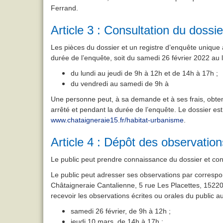
Ferrand.
Article 3 :
Consultation du dossier
Les pièces du dossier et un registre d’enquête unique 
durée de l’enquête, soit du samedi 26 février 2022 au 
du lundi au jeudi de 9h à 12h et de 14h à 17h ;
du vendredi au samedi de 9h à
Une personne peut, à sa demande et à ses frais, obt
arrêté et pendant la durée de l’enquête. Le dossier e
www.chataigneraie15.fr/habitat-urbanisme
.
Article 4 :
Dépôt des observations
Le public peut prendre connaissance du dossier et consi
Le public peut adresser ses observations par corresp
Châtaigneraie Cantalienne, 5 rue Les Placettes, 1522
recevoir les observations écrites ou orales du public a
samedi 26 février, de 9h à 12h ;
jeudi 10 mars, de 14h à 17h ;