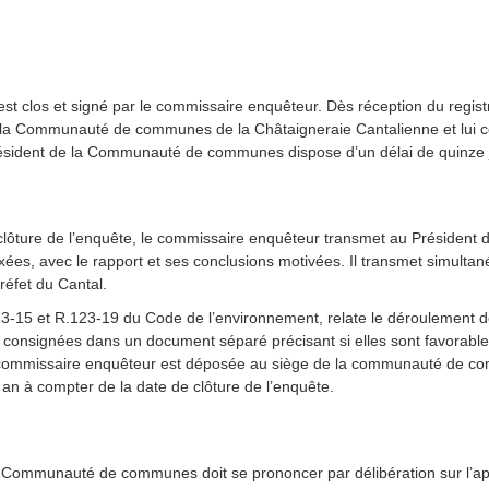
te est clos et signé par le commissaire enquêteur. Dès réception du reg
de la Communauté de communes de la Châtaigneraie Cantalienne et lui 
ésident de la Communauté de communes dispose d’un délai de quinze jo
e clôture de l’enquête, le commissaire enquêteur transmet au Préside
ées, avec le rapport et ses conclusions motivées. Il transmet simulta
réfet du Cantal.
123-15 et R.123-19 du Code de l’environnement, relate le déroulement d
t consignées dans un document séparé précisant si elles sont favorable
 commissaire enquêteur est déposée au siège de la communauté de comm
 an à compter de la date de clôture de l’enquête.
a Communauté de communes doit se prononcer par délibération sur l’ap