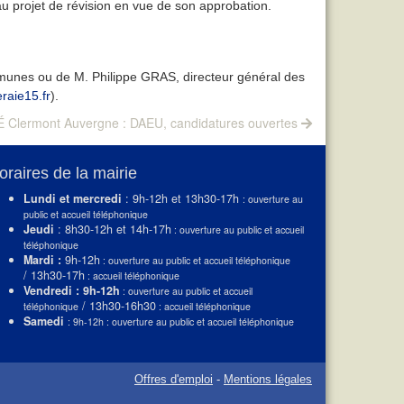
au projet de révision en vue de son approbation.
munes ou de M. Philippe GRAS, directeur général des
raie15.fr
).
 Clermont Auvergne : DAEU, candidatures ouvertes
oraires de la mairie
Lundi et mercredi
: 9h-12h et 13h30-17h
: ouverture au
public et accueil téléphonique
Jeudi
: 8h30-12h et 14h-17h
: ouverture au public et accueil
téléphonique
Mardi :
9h-12h
: ouverture au public et accueil téléphonique
/ 13h30-17h
: accueil téléphonique
Vendredi : 9h-12h
: ouverture au public et accueil
/ 13h30-16h30
téléphonique
: accueil téléphonique
Samedi
: 9h-12h : ouverture au public et accueil téléphonique
Offres d'emploi
-
Mentions légales