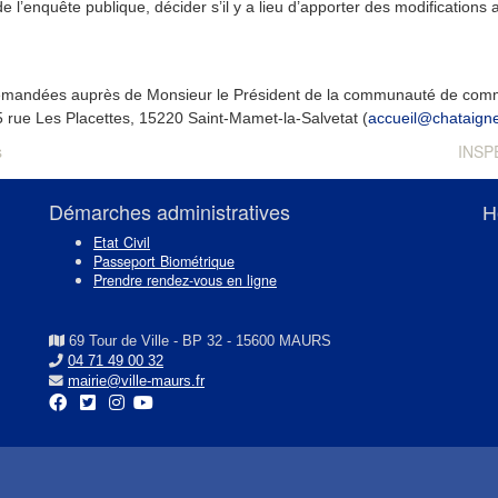
 l’enquête publique, décider s’il y a lieu d’apporter des modifications 
e demandées auprès de Monsieur le Président de la communauté de com
rue Les Placettes, 15220 Saint-Mamet-la-Salvetat (
accueil@chataigne
Next
s
INSPÉ
post:
Démarches administratives
H
Etat Civil
Passeport Biométrique
Prendre rendez-vous en ligne
69 Tour de Ville - BP 32 - 15600 MAURS
04 71 49 00 32
mairie@ville-maurs.fr