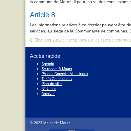
la commune de Maurs. Il peut, au vu des conclusions de
Article 8
Les informations relatives à ce dossier peuvent êtr
services, au siège de la Communauté de communes, 5 
Navigation
Previous
Elections 2022 : Inscriptions sur les listes électorale
post:
de
l’article
Accès rapide
Agenda
Se rendre à Maurs
PV des Conseils Municipaux
Tarifs Communaux
Plan de ville
N° Utiles
Archives
© 2023 Mairie de Maurs