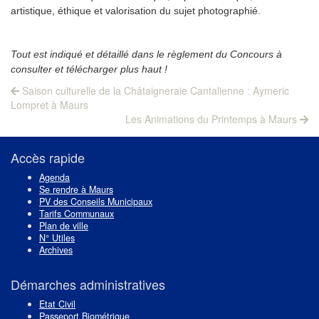
artistique, éthique et valorisation du sujet photographié.
Tout est indiqué et détaillé dans le règlement du Concours à
consulter et télécharger plus haut !
Navigation
Previous
Saison culturelle de la Châtaigneraie Cantalienne : Aymeric
post:
de
Lompret à Maurs
Next
Les Animations du Printemps à Maurs
l’article
post:
Accès rapide
Agenda
Se rendre à Maurs
PV des Conseils Municipaux
Tarifs Communaux
Plan de ville
N° Utiles
Archives
Démarches administratives
Etat Civil
Passeport Biométrique