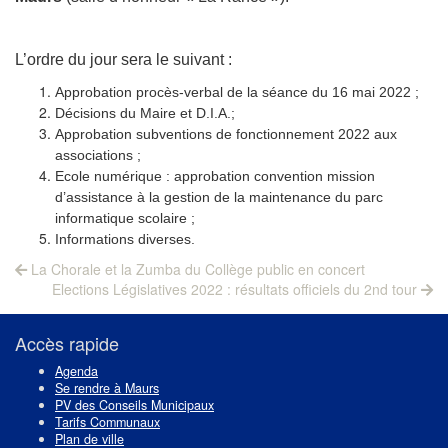
L’ordre du jour sera le suivant :
Approbation procès-verbal de la séance du 16 mai 2022 ;
Décisions du Maire et D.I.A.;
Approbation subventions de fonctionnement 2022 aux
associations ;
Ecole numérique : approbation convention mission
d’assistance à la gestion de la maintenance du parc
informatique scolaire ;
Informations diverses.
Navigation
Previous
La Chorale et la Zumba du Collège public en concert
post:
Next
de
Elections Législatives 2022 : résultats officiels du 2nd tour
post:
l’article
Accès rapide
Agenda
Se rendre à Maurs
PV des Conseils Municipaux
Tarifs Communaux
Plan de ville