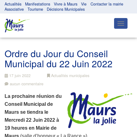
Actualités
Manifestations
Vivre à Maurs
Vie
Contacter la mairie
Associative
Tourisme
Décisions Municipales
Toggle
navigatio
Ordre du Jour du Conseil
Municipal du 22 Juin 2022
17 juin 2022
Actualités municipales
aucun commentaire
La prochaine réunion du
Conseil Municipal de
Maurs se tiendra le
Mercredi 22 Juin 2022 à
19 heures
en Mairie de
Maurs
(salle d’honneur « La Rance »).