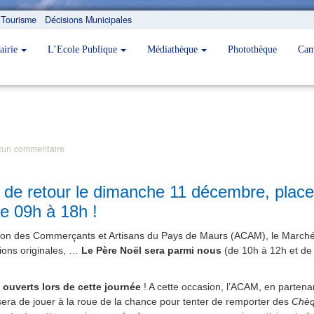
Tourisme
Décisions Municipales
airie
L’Ecole Publique
Médiathèque
Photothèque
Cam
cun commentaire
de retour le dimanche 11 décembre, place
e 09h à 18h !
ation des Commerçants et Artisans du Pays de Maurs (ACAM), le Marché
tions originales, …
Le Père Noël sera parmi nous
(de 10h à 12h et de 
uverts lors de cette journée
! A cette occasion, l’ACAM, en parten
posera de jouer à la roue de la chance pour tenter de remporter des
Chèq