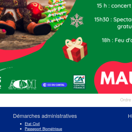
Next
Ordre
post:
Démarches administratives
H
Etat Civil
Passeport Biométrique