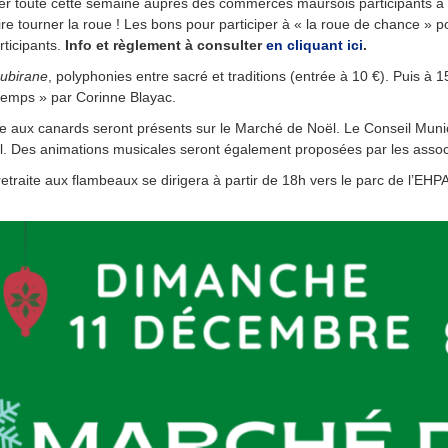
tirer toute cette semaine auprès des commerces maursois participants à
 tourner la roue ! Les bons pour participer à « la roue de chance » po
ticipants.
Info et règlement à consulter
en cliquant ici
.
ubirane
, polyphonies entre sacré et traditions (entrée à 10 €). Puis à 
le temps » par Corinne Blayac.
e aux canards seront présents sur le Marché de Noël. Le Conseil Muni
ël. Des animations musicales seront également proposées par les associ
 retraite aux flambeaux se dirigera à partir de 18h vers le parc de l’