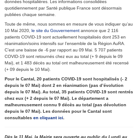
données hospitalières. Les informations consolidées
quotidiennement par Santé publique France sont désormais
publiées chaque semaine.
Toute de même, nous sommes en mesure de vous indiquer qu’au
10 Mai 2020,
le site du Gouvernement
annonce que 2 116
patients COVID-19 sont actuellement hospitalisés dont 253 en
réanimation/soins intensifs sur l’ensemble de la Région AuRA.
C’est une baisse de -6 par rapport au 09 Mai. 5 707 patients
COVID-19 sont retournés chez eux au total (+ 9 depuis le 09
Mai), et 1 483 décès au total ont malheureusement été recensé
(+ 09 depuis le 10 Mai).
Pour le Cantal, 20 patients COVID-19 sont hospitalisés (- 2
depuis le 07 Mai) dont 2 en réanimation (
pas
d’évolution
depuis le 07 Mai). Au total, 35 patients COVID-19 sont rentrés
chez eux (+ 2 depuis le 07 Mai
). Le département a
malheureusement connu 9 décès au total (pas dévolution
depuis le 07 Mai)
. Les données pour le Cantal sont
consultables
en cliquant ici
.
Dès le 11 Mai, la Mairie sera ouverte au public du Lundi au